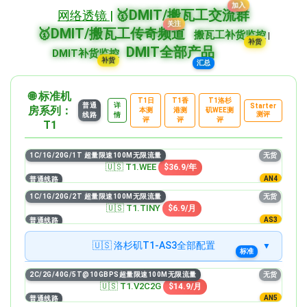
加入
🥇DMIT/搬瓦工交流群
网络透镜 |
关注
🥇DMIT/搬瓦工传奇频道
搬瓦工补货监控
|
DMIT全部产品
补货
DMIT补货监控
汇总
补货
🌐 标准机
T1日
T1香
T1洛杉
普通
详
Starter
房系列：
本测
港测
矶WEE测
测评
线路
情
评
评
评
T1
1C/1G/20G/1T 超量限速100M无限流量
无货
🇺🇸 T1.WEE
$36.9/年
AN4
普通线路
1C/1G/20G/2T 超量限速100M无限流量
无货
🇺🇸 T1.TINY
$6.9/月
AS3
普通线路
🇺🇸 洛杉矶T1-AS3全部配置
标准
无货
1C/1G/20G/1T 超量限速100M无限流量
2C/2G/40G/5T@10GBPS超量限速100M无限流量
无货
WEE
$36.9/年
🇺🇸 T1.V2C2G
$14.9/月
精品
AN5
普通线路
无货
1C/1G/20G/2T 超量限速100M无限流量