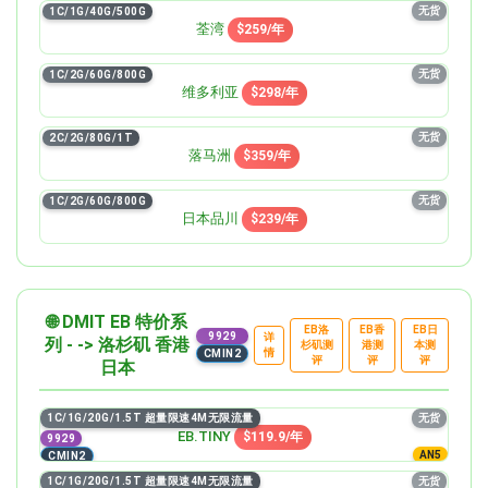
无货
1C/1G/40G/500G
荃湾
$259/年
无货
1C/2G/60G/800G
维多利亚
$298/年
无货
2C/2G/80G/1T
落马洲
$359/年
无货
1C/2G/60G/800G
日本品川
$239/年
🌐 DMIT EB 特价系
EB洛
EB香
EB日
9929
详
列 - -> 洛杉矶 香港
杉矶测
港测
本测
情
CMIN2
评
评
评
日本
1C/1G/20G/1.5T 超量限速4M无限流量
无货
EB.TINY
$119.9/年
9929
AN5
CMIN2
1C/1G/20G/1.5T 超量限速4M无限流量
无货